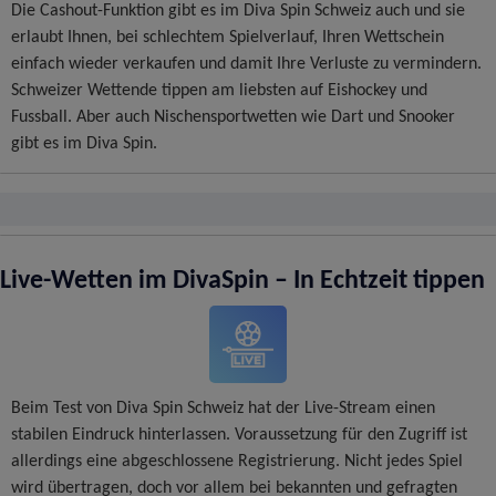
Die Cashout-Funktion gibt es im Diva Spin Schweiz auch und sie
erlaubt Ihnen, bei schlechtem Spielverlauf, Ihren Wettschein
einfach wieder verkaufen und damit Ihre Verluste zu vermindern.
Schweizer Wettende tippen am liebsten auf Eishockey und
Fussball. Aber auch Nischensportwetten wie Dart und Snooker
gibt es im Diva Spin.
Live-Wetten im DivaSpin – In Echtzeit tippen
Beim Test von Diva Spin Schweiz hat der Live-Stream einen
stabilen Eindruck hinterlassen. Voraussetzung für den Zugriff ist
allerdings eine abgeschlossene Registrierung. Nicht jedes Spiel
wird übertragen, doch vor allem bei bekannten und gefragten