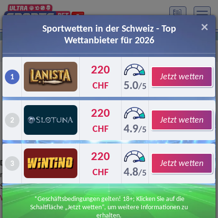
×
Sportwetten in der Schweiz - Top
Wettanbieter für 2026
Wettanbieter Schweiz
Diva Spin Suisse
220
Max Eichmann |
Aktualisiert:
06.08.2026
Jetzt wetten
1
5.0
CHF
/5
Diva Spin Schweiz – Gute Wettmöglichkeiten
und Quoten
220
Jetzt wetten
2
4.9
CHF
/5
Diva Spin Registrierung
220
Jetzt wetten
Diva Spin
ist ein hochwertiger Online-Buchmacher, der eine
3
4.8
CHF
/5
renommierte Lizenz hat. Gezielt punktet er mit starken Boni, Live-
Streams und einer modernen Plattform und sticht so aus
Wettanbietern der Schweiz
heraus.
*Geschäftsbedingungen gelten! 18+; Klicken Sie auf die
Schaltfläche „Jetzt wetten“, um weitere Informationen zu
erhalten.
Mehr lesen +