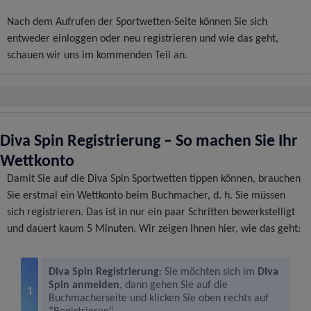
Nach dem Aufrufen der Sportwetten-Seite können Sie sich
entweder einloggen oder neu registrieren und wie das geht,
schauen wir uns im kommenden Teil an.
Diva Spin Registrierung – So machen Sie Ihr
Wettkonto
Damit Sie auf die Diva Spin Sportwetten tippen können, brauchen
Sie erstmal ein Wettkonto beim Buchmacher, d. h. Sie müssen
sich registrieren. Das ist in nur ein paar Schritten bewerkstelligt
und dauert kaum 5 Minuten. Wir zeigen Ihnen hier, wie das geht:
Diva Spin Registrierung
: Sie möchten sich im
Diva
Spin anmelden
, dann gehen Sie auf die
Buchmacherseite und klicken Sie oben rechts auf
“Registrieren”.