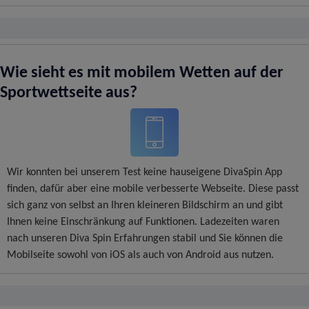
Wie sieht es mit mobilem Wetten auf der
Sportwettseite aus?
Wir konnten bei unserem Test keine hauseigene DivaSpin App
finden, dafür aber eine mobile verbesserte Webseite. Diese passt
sich ganz von selbst an Ihren kleineren Bildschirm an und gibt
Ihnen keine Einschränkung auf Funktionen. Ladezeiten waren
nach unseren Diva Spin Erfahrungen stabil und Sie können die
Mobilseite sowohl von iOS als auch von Android aus nutzen.