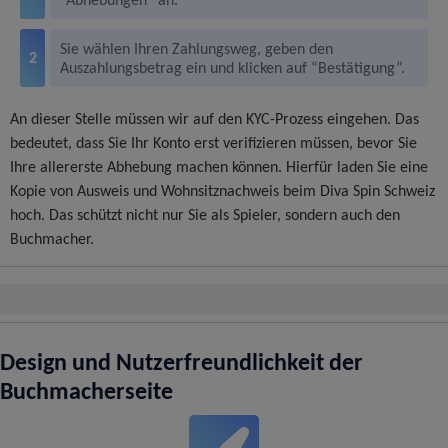
Sie wählen Ihren Zahlungsweg, geben den
Auszahlungsbetrag ein und klicken auf “Bestätigung”.
An dieser Stelle müssen wir auf den KYC-Prozess eingehen. Das
bedeutet, dass Sie Ihr Konto erst verifizieren müssen, bevor Sie
Ihre allererste Abhebung machen können. Hierfür laden Sie eine
Kopie von Ausweis und Wohnsitznachweis beim Diva Spin Schweiz
hoch. Das schützt nicht nur Sie als Spieler, sondern auch den
Buchmacher.
Design und Nutzerfreundlichkeit der
Buchmacherseite