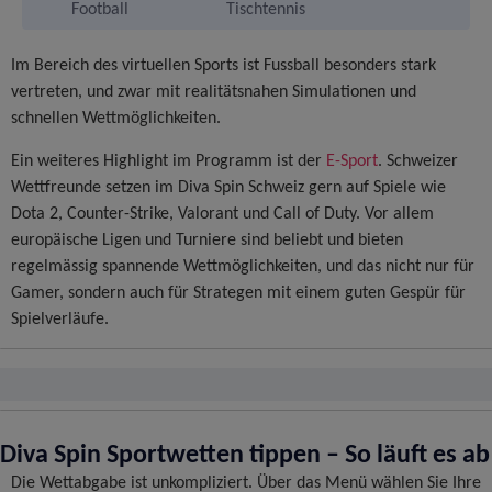
Football
Tischtennis
Im Bereich des virtuellen Sports ist Fussball besonders stark
vertreten, und zwar mit realitätsnahen Simulationen und
schnellen Wettmöglichkeiten.
Ein weiteres Highlight im Programm ist der
E-Sport
. Schweizer
Wettfreunde setzen im Diva Spin Schweiz gern auf Spiele wie
Dota 2, Counter-Strike, Valorant und Call of Duty. Vor allem
europäische Ligen und Turniere sind beliebt und bieten
regelmässig spannende Wettmöglichkeiten, und das nicht nur für
Gamer, sondern auch für Strategen mit einem guten Gespür für
Spielverläufe.
Diva Spin Sportwetten tippen – So läuft es ab
Die Wettabgabe ist unkompliziert. Über das Menü wählen Sie Ihre