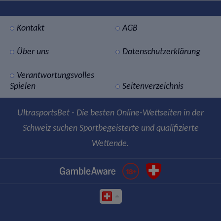
Kontakt
AGB
Über uns
Datenschutzerklärung
Verantwortungsvolles
Spielen
Seitenverzeichnis
UltrasportsBet - Die besten Online-Wettseiten in der
Schweiz suchen Sportbegeisterte und qualifizierte
Wettende.