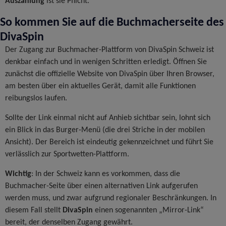
Auszahlung
ist sie Pflicht.
So kommen Sie auf die Buchmacherseite des
DivaSpin
Der Zugang zur Buchmacher-Plattform von DivaSpin Schweiz ist
denkbar einfach und in wenigen Schritten erledigt. Öffnen Sie
zunächst die offizielle Website von DivaSpin über Ihren Browser,
am besten über ein aktuelles Gerät, damit alle Funktionen
reibungslos laufen.
Sollte der Link einmal nicht auf Anhieb sichtbar sein, lohnt sich
ein Blick in das Burger-Menü (die drei Striche in der mobilen
Ansicht). Der Bereich ist eindeutig gekennzeichnet und führt Sie
verlässlich zur Sportwetten-Plattform.
Wichtig
: In der Schweiz kann es vorkommen, dass die
Buchmacher-Seite über einen alternativen Link aufgerufen
werden muss, und zwar aufgrund regionaler Beschränkungen. In
diesem Fall stellt
DivaSpin
einen sogenannten „Mirror-Link“
bereit, der denselben Zugang gewährt.