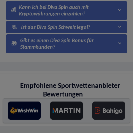
Kann ich bei Diva Spin auch mit
💰
Kryptowährungen einzahlen?
📃
Ist das Diva Spin Schweiz legal?
Gibt es einen Diva Spin Bonus für
🎁
Stammkunden?
Empfohlene Sportwettenanbieter
Bewertungen