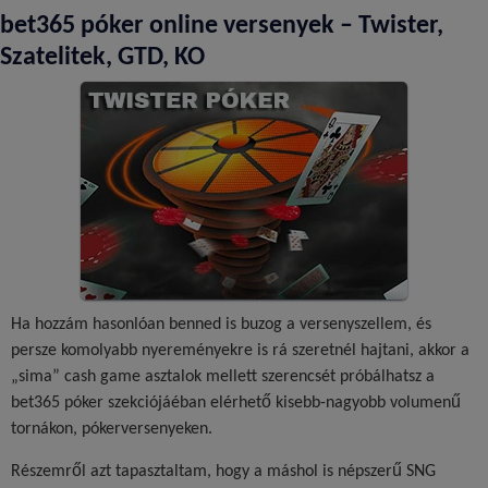
bet365 póker online versenyek – Twister,
Szatelitek, GTD, KO
Ha hozzám hasonlóan benned is buzog a versenyszellem, és
persze komolyabb nyereményekre is rá szeretnél hajtani, akkor a
„sima” cash game asztalok mellett szerencsét próbálhatsz a
bet365 póker szekciójáéban elérhető kisebb-nagyobb volumenű
tornákon, pókerversenyeken.
Részemről azt tapasztaltam, hogy a máshol is népszerű SNG