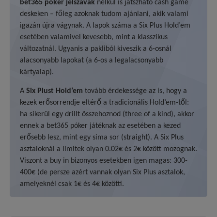
bet365 poker jelszavak
nélkül is játszható cash game
deskeken – főleg azoknak tudom ajánlani, akik valami
igazán újra vágynak. A lapok száma a Six Plus Hold’em
esetében valamivel kevesebb, mint a klasszikus
változatnál. Ugyanis a pakliból kiveszik a 6-osnál
alacsonyabb lapokat (a 6-os a legalacsonyabb
kártyalap).
A
Six Plust Hold’em
tovább érdekessége az is, hogy a
kezek erősorrendje eltérő a tradicionális Hold’em-től:
ha sikerül egy drillt összehoznod (three of a kind), akkor
ennek a bet365 póker játéknak az esetében a kezed
erősebb lesz, mint egy sima sor (straight). A Six Plus
asztaloknál a limitek olyan 0.02€ és 2€ között mozognak.
Viszont a buy in bizonyos esetekben igen magas: 300-
400€ (de persze azért vannak olyan Six Plus asztalok,
amelyeknél csak 1€ és 4€ közötti.