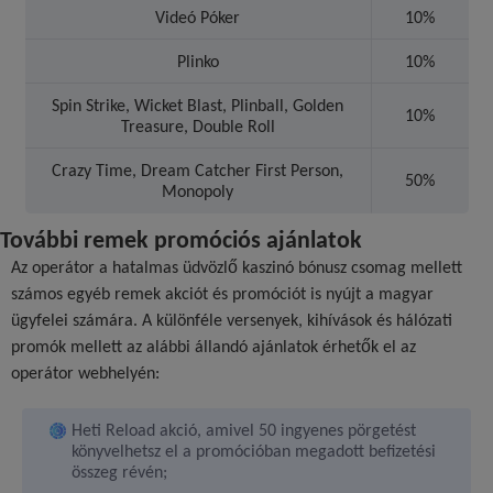
Videó Póker
10%
Plinko
10%
Spin Strike, Wicket Blast, Plinball, Golden
10%
Treasure, Double Roll
Crazy Time, Dream Catcher First Person,
50%
Monopoly
További remek promóciós ajánlatok
Az operátor a hatalmas üdvözlő kaszinó bónusz csomag mellett
számos egyéb remek akciót és promóciót is nyújt a magyar
ügyfelei számára. A különféle versenyek, kihívások és hálózati
promók mellett az alábbi állandó ajánlatok érhetők el az
operátor webhelyén:
Heti Reload akció, amivel 50 ingyenes pörgetést
könyvelhetsz el a promócióban megadott befizetési
összeg révén;