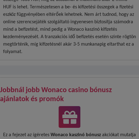
HUF is lehet. Természetesen a be- és kifizetési összegek a fizetési
eszköz függvényében eltérőek lehetnek. Nem árt tudnod, hogy az
online szerencsejáték szolgáltató ingyenesen biztosítja számodra
mind a befizetést, mind pedig a Wonaco kaszinó kifizetés
kezdeményezését. A tranzakciós idő befizetés esetén szinte rögtön
megtörténik, míg kifizetésnél akár 3-5 munkanapig eltarthat ez a
folyamat.
Jobbnál jobb Wonaco casino bónusz
ajánlatok és promók
Ez a fejezet az ígéretes
Wonaco kaszinó bónusz
akciókat mutatja