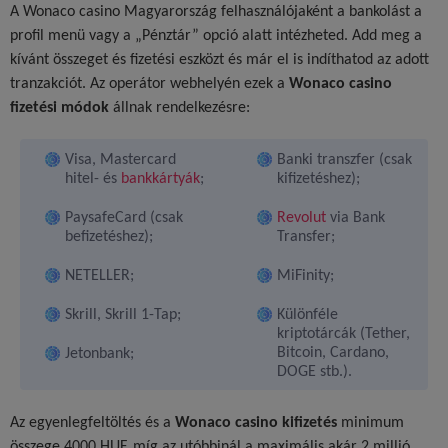
A Wonaco casino Magyarország felhasználójaként a bankolást a
profil menü vagy a „Pénztár” opció alatt intézheted. Add meg a
kívánt összeget és fizetési eszközt és már el is indíthatod az adott
tranzakciót. Az operátor webhelyén ezek a
Wonaco casino
fizetési módok
állnak rendelkezésre:
Visa, Mastercard
Banki transzfer (csak
hitel- és
bankkártyák
;
kifizetéshez);
PaysafeCard (csak
Revolut
via Bank
befizetéshez);
Transfer;
NETELLER;
MiFinity;
Skrill, Skrill 1-Tap;
Különféle
kriptotárcák (Tether,
Bitcoin, Cardano,
Jetonbank;
DOGE stb.).
Az egyenlegfeltöltés és a
Wonaco casino kifizetés
minimum
összege 4000 HUF, míg az utóbbinál a maximális akár 2 millió