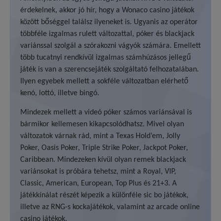
érdekelnek, akkor jó hír, hogy a Wonaco casino játékok
között bőséggel találsz ilyeneket is. Ugyanis az operátor
többféle izgalmas rulett változattal, póker és blackjack
variánssal szolgál a szórakozni vágyók számára. Emellett
több tucatnyi rendkívül izgalmas számhúzásos jellegű
játék is van a szerencsejáték szolgáltató felhozatalában.
Ilyen egyebek mellett a sokféle változatban elérhető
kenó, lottó, illetve bingó.
Mindezek mellett a videó póker számos variánsával is
bármikor kellemesen kikapcsolódhatsz. Mivel olyan
változatok várnak rád, mint a Texas Hold’em, Jolly
Poker, Oasis Poker, Triple Strike Poker, Jackpot Poker,
Caribbean. Mindezeken kívül olyan remek blackjack
variánsokat is próbára tehetsz, mint a Royal, VIP,
Classic, American, European, Top Plus és 21+3. A
játékkínálat részét képezik a különféle sic bo játékok,
illetve az RNG-s kockajátékok, valamint az arcade online
casino játékok.