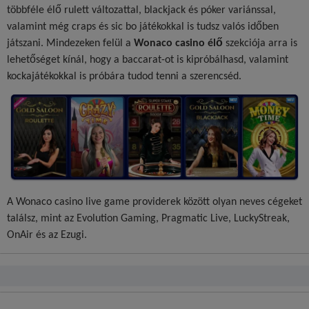
többféle élő rulett változattal, blackjack és póker variánssal,
valamint még craps és sic bo játékokkal is tudsz valós időben
játszani. Mindezeken felül a
Wonaco casino élő
szekciója arra is
lehetőséget kínál, hogy a baccarat-ot is kipróbálhasd, valamint
kockajátékokkal is próbára tudod tenni a szerencséd.
A Wonaco casino live game providerek között olyan neves cégeket
találsz, mint az Evolution Gaming, Pragmatic Live, LuckyStreak,
OnAir és az Ezugi.