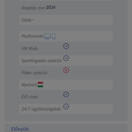
2024
Alapítás éve:
-
Díjak:
Platformok:
VIP Klub:
Sportfogadás szekció:
Póker szekció:
Nyelvek:
Élő chat:
24/7 ügyfélszolgálat:
Előnyök: