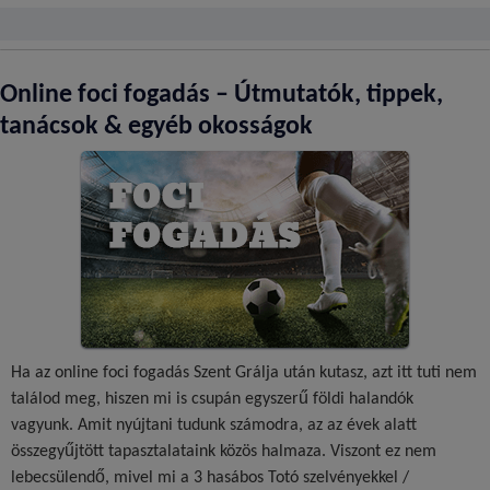
Online foci fogadás – Útmutatók, tippek,
tanácsok & egyéb okosságok
Ha az online foci fogadás Szent Grálja után kutasz, azt itt tuti nem
találod meg, hiszen mi is csupán egyszerű földi halandók
vagyunk. Amit nyújtani tudunk számodra, az az évek alatt
összegyűjtött tapasztalataink közös halmaza. Viszont ez nem
lebecsülendő, mivel mi a 3 hasábos Totó szelvényekkel /