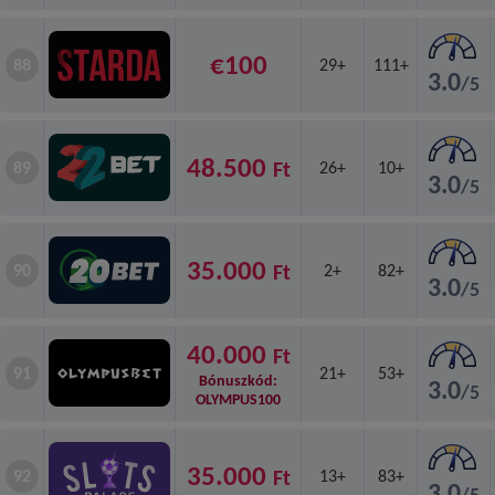
€100
88
29+
111+
3.0
/5
48.500
Ft
89
26+
10+
3.0
/5
35.000
Ft
90
2+
82+
3.0
/5
40.000
Ft
91
21+
53+
Bónuszkód:
3.0
/5
OLYMPUS100
35.000
Ft
92
13+
83+
3.0