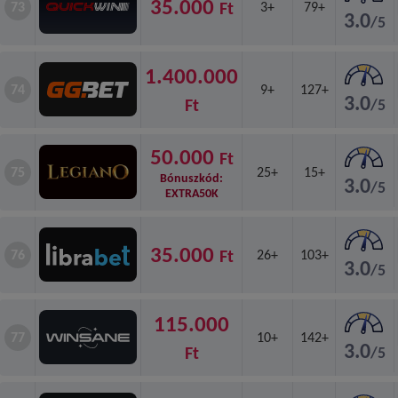
35.000
Ft
73
3+
79+
3.0
/5
1.400.000
74
9+
127+
3.0
Ft
/5
50.000
Ft
75
25+
15+
Bónuszkód:
3.0
/5
EXTRA50K
35.000
Ft
76
26+
103+
3.0
/5
115.000
77
10+
142+
3.0
Ft
/5