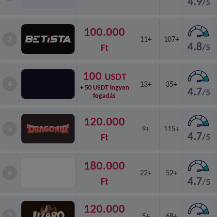
4.9
/5
100.000
3
11+
107+
4.8
Ft
/5
100
USDT
4
13+
35+
+ 50 USDT ingyen
4.7
/5
fogadás
120.000
5
9+
115+
4.7
Ft
/5
180.000
6
22+
52+
4.7
Ft
/5
120.000
7
5+
68+