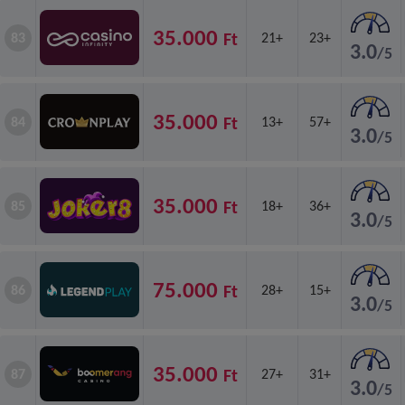
35.000
Ft
83
21+
23+
3.0
/5
35.000
Ft
84
13+
57+
3.0
/5
35.000
Ft
85
18+
36+
3.0
/5
75.000
Ft
86
28+
15+
3.0
/5
35.000
Ft
87
27+
31+
3.0
/5