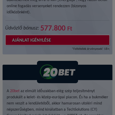
online fogadás versenyeket rendezzen (bizonyos
időközönként).
577.800
Üdvözlő bónusz:
Ft
AJÁNLAT IGÉNYLÉSE
*Feltételek érvényesek! 18+;
A
20bet
az elmúlt időszakban elég szép teljesítményt
produkált a kelet- és közép-európai piacon. És ha a bukméker
nem veszít a lendületéből, akkor hamarosan utoléri mind
népszerűségben, mind kínálatban a TechSolutions (CY)