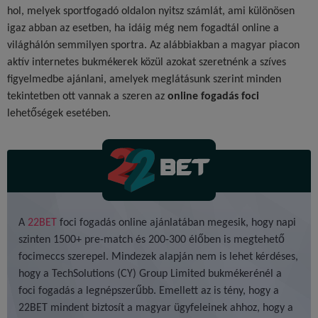
hol, melyek sportfogadó oldalon nyitsz számlát, ami különösen
igaz abban az esetben, ha idáig még nem fogadtál online a
világhálón semmilyen sportra. Az alábbiakban a magyar piacon
aktív internetes bukmékerek közül azokat szeretnénk a szíves
figyelmedbe ajánlani, amelyek meglátásunk szerint minden
tekintetben ott vannak a szeren az
online fogadás foci
lehetőségek esetében.
A
22BET
foci fogadás online ajánlatában megesik, hogy napi
szinten 1500+ pre-match és 200-300 élőben is megtehető
focimeccs szerepel. Mindezek alapján nem is lehet kérdéses,
hogy a TechSolutions (CY) Group Limited bukmékerénél a
foci fogadás a legnépszerűbb. Emellett az is tény, hogy a
22BET mindent biztosít a magyar ügyfeleinek ahhoz, hogy a