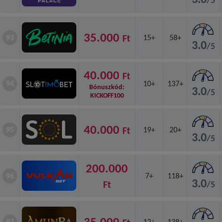
/5
35.000
Ft
93
15+
58+
3.0
/5
40.000
Ft
94
10+
137+
Bónuszkód:
3.0
/5
KICKOFF100
40.000
Ft
95
19+
20+
3.0
/5
200.000
96
7+
118+
3.0
Ft
/5
35.000
97
12+
138+