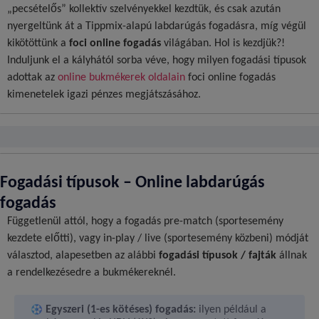
„pecsételős” kollektív szelvényekkel kezdtük, és csak azután
nyergeltünk át a Tippmix-alapú labdarúgás fogadásra, míg végül
kikötöttünk a
foci online fogadás
világában. Hol is kezdjük?!
Induljunk el a kályhától sorba véve, hogy milyen fogadási típusok
adottak az
online bukmékerek oldalain
foci online fogadás
kimenetelek igazi pénzes megjátszásához.
Fogadási típusok – Online labdarúgás
fogadás
Függetlenül attól, hogy a fogadás pre-match (sportesemény
kezdete előtti), vagy in-play / live (sportesemény közbeni) módját
választod, alapesetben az alábbi
fogadási típusok / fajták
állnak
a rendelkezésedre a bukmékereknél.
Egyszeri (1-es kötéses) fogadás:
ilyen például a