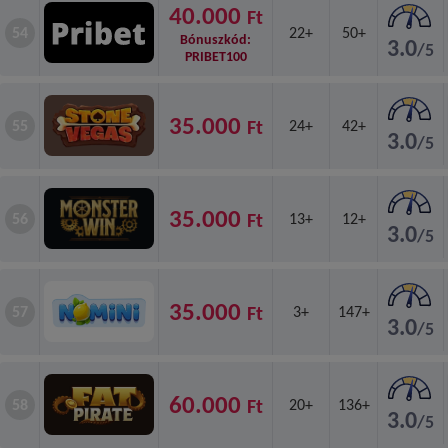
40.000
Ft
54
22+
50+
Bónuszkód:
3.0
/5
PRIBET100
35.000
Ft
55
24+
42+
3.0
/5
35.000
Ft
56
13+
12+
3.0
/5
35.000
Ft
57
3+
147+
3.0
/5
60.000
Ft
58
20+
136+
3.0
/5