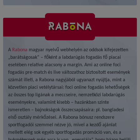
A
Rabona
magyar nyelvű webhelyén az oddsok kifejezetten
„barátságosak” – főként a labdarúgás fogadás fő piacai
esetében relatíve alacsony a margin. Ami az online foci
fogadás pre-match és live változathoz biztosított események
számát illeti, a Rabona nagyjából ugyanazt nyújtja, mint a
közvetlen piaci vetélytársai: foci online fogadás lehetőségek
az összes top ligának a meccseire, nemzetközi labdarúgás
eseményekre, valamint kisebb – hazánkban szinte
ismeretlen – bajnokságok összecsapásaira: pl. bangladesi
első osztály mérkőzései. A Rabona bónusz rendszere
sportfogadói szemmel nézve jó, mivel a kezdő ajánlat
mellett elég sok egyéb sportfogadás promóció van, és a
bukmékernek még arra is van „energiája”, hogy házon belüli