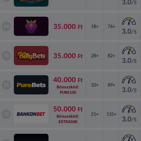
3.0
/5
35.000
Ft
69
18+
76+
3.0
/5
35.000
Ft
70
28+
82+
3.0
/5
40.000
Ft
71
10+
89+
Bónuszkód:
3.0
/5
PURE100
50.000
Ft
72
21+
135+
Bónuszkód:
3.0
/5
EXTRA50K