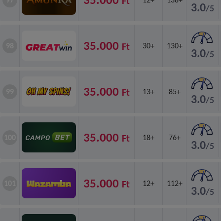
Ft
3.0
/5
35.000
Ft
98
30+
130+
3.0
/5
35.000
Ft
99
13+
85+
3.0
/5
35.000
Ft
100
18+
76+
3.0
/5
35.000
Ft
101
12+
112+
3.0
/5