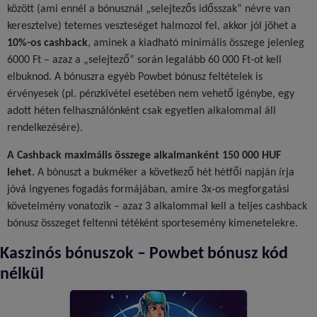
között (ami ennél a bónusznál „selejtezős idősszak” névre van
keresztelve) tetemes veszteséget halmozol fel, akkor jól jöhet a
10%-os cashback
, aminek a kiadható minimális összege jelenleg
6000 Ft – azaz a „selejtező” során legalább 60 000 Ft-ot kell
elbuknod. A bónuszra egyéb Powbet bónusz feltételek is
érvényesek (pl. pénzkivétel esetében nem vehető igénybe, egy
adott héten felhasználónként csak egyetlen alkalommal áll
rendelkezésére).
A Cashback maximális összege alkalmanként 150 000 HUF
lehet.
A bónuszt a bukméker a következő hét hétfői napján írja
jóvá ingyenes fogadás formájában, amire 3x-os megforgatási
követelmény vonatozik – azaz 3 alkalommal kell a teljes cashback
bónusz összeget feltenni tétéként sportesemény kimenetelekre.
Kaszinós bónuszok – Powbet bónusz kód
nélkül