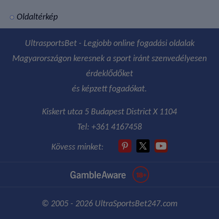
Oldaltérkép
UltrasportsBet - Legjobb online fogadási oldalak
Magyarországon keresnek a sport iránt szenvedélyesen
érdeklődőket
és képzett fogadókat.
Kiskert utca 5 Budapest District X 1104
Tel: +361 4167458
Kövess minket:
© 2005 - 2026 UltraSportsBet247.com