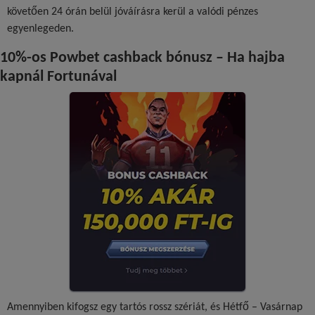
követően 24 órán belül jóváírásra kerül a valódi pénzes
egyenlegeden.
10%-os Powbet cashback bónusz – Ha hajba
kapnál Fortunával
Amennyiben kifogsz egy tartós rossz szériát, és Hétfő – Vasárnap