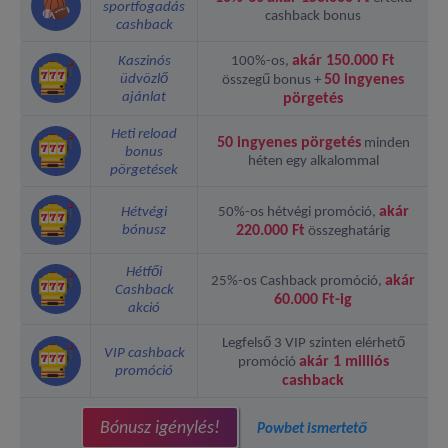
sportfogadás
cashback bonus
cashback
akár 150.000 Ft
Kaszinós
100%-os,
üdvözlő
50 ingyenes
összegű bonus +
ajánlat
pörgetés
Heti reload
50 ingyenes pörgetés
minden
bonus
héten egy alkalommal
pörgetések
akár
Hétvégi
50%-os hétvégi promóció,
bónusz
220.000 Ft
összeghatárig
Hétfői
akár
25%-os Cashback promóció,
Cashback
60.000 Ft-ig
akció
Legfelső 3 VIP szinten elérhető
VIP cashback
akár 1 milliós
promóció
promóció
cashback
Bónusz igénylés!
Powbet ismertető