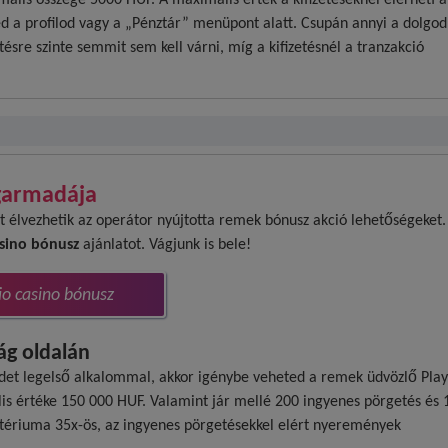
ed a profilod vagy a „Pénztár” menüpont alatt. Csupán annyi a dolgod
ésre szinte semmit sem kell várni, míg a kifizetésnél a tranzakció
 garmadája
 élvezhetik az operátor nyújtotta remek bónusz akció lehetőségeket.
asino bónusz
ajánlatot. Vágjunk is bele!
io casino bónusz
ág oldalán
det legelső alkalommal, akkor igénybe veheted a remek üdvözlő Play
s értéke 150 000 HUF. Valamint jár mellé 200 ingyenes pörgetés és 
itériuma 35x-ös, az ingyenes pörgetésekkel elért nyeremények