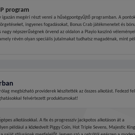
IP program
y igazán megéri részt venni a hűségpontgyűjtő programban. A ponto
pörgetéseket, ingyenes fogadásokat, Bonus Crab játékmenetet és bón
 is nagy népszerűségnek örvend az oldalon a Playio kaszinó véleménye
 amely révén olyan speciális jutalmakat tudhatsz magadénak, mint pé
árban
lag megbízható providerek készítették az összes alkotást. Fedezd fel
ghatásokkal felvértezett produktumokat!
es alkotásokkal. A fix és progresszív jackpotos alkotáson át a
n például a közkedvelt Piggy Coin, Hot Triple Sevens, Majestic King
a saját stílusának megfelelőt, legyen szó a retrótól egészen a moder