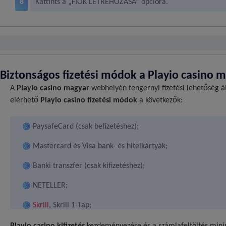
Kattints a „FIÓK LÉTREHOZÁSA” opcióra.
Biztonságos fizetési módok a Playio casino 
A
Playio casino magyar
webhelyén tengernyi fizetési lehetőség á
elérhető
Playio casino fizetési módok
a következők:
PaysafeCard (csak befizetéshez);
Mastercard és Visa bank- és hitelkártyák;
Banki transzfer (csak kifizetéshez);
NETELLER;
Skrill
, Skrill 1-Tap;
Playio casino kifizetés
kezdeményezése és a számlafeltöltés minim