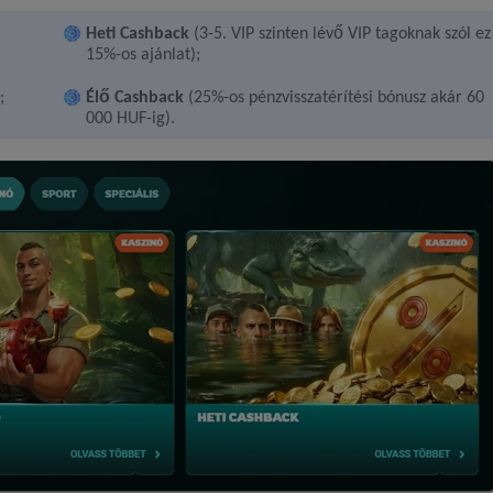
Heti Cashback
(3-5. VIP szinten lévő VIP tagoknak szól ez
15%-os ajánlat);
;
Élő Cashback
(25%-os pénzvisszatérítési bónusz akár 60
000 HUF-ig).