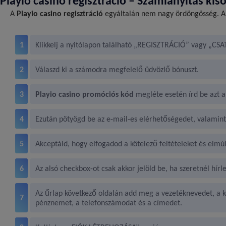
Playio casino regisztráció – Számlanyitás kis
A
Playio casino regisztráció
egyáltalán nem nagy ördöngösség. A m
Klikkelj a nyitólapon található „REGISZTRÁCIÓ” vagy „
Válaszd ki a számodra megfelelő üdvözlő bónuszt.
Playio casino promóciós kód
megléte esetén írd be azt 
Ezután pötyögd be az e-mail-es elérhetőségedet, valamint 
Akceptáld, hogy elfogadod a kötelező feltételeket és elmúl
Az alsó checkbox-ot csak akkor jelöld be, ha szeretnél hírl
Az űrlap következő oldalán add meg a vezetéknevedet, a ke
pénznemet, a telefonszámodat és a címedet.