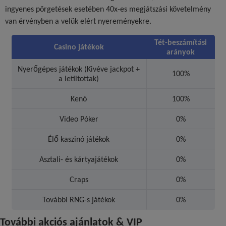
ingyenes pörgetések esetében 40x-es megjátszási követelmény
van érvényben a velük elért nyereményekre.
Tét-beszámítási
Casino játékok
arányok
Nyerőgépes játékok (Kivéve jackpot +
100%
a letiltottak)
Kenó
100%
Video Póker
0%
Élő kaszinó játékok
0%
Asztali- és kártyajátékok
0%
Craps
0%
További RNG-s játékok
0%
További akciós ajánlatok & VIP