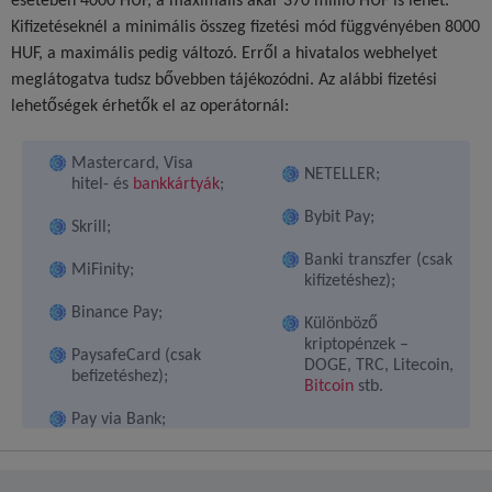
Kifizetéseknél a minimális összeg fizetési mód függvényében 8000
HUF, a maximális pedig változó. Erről a hivatalos webhelyet
meglátogatva tudsz bővebben tájékozódni. Az alábbi fizetési
lehetőségek érhetők el az operátornál:
Mastercard, Visa
NETELLER;
hitel- és
bankkártyák
;
Bybit Pay;
Skrill;
Banki transzfer (csak
MiFinity;
kifizetéshez);
Binance Pay;
Különböző
kriptopénzek –
PaysafeCard (csak
DOGE, TRC, Litecoin,
befizetéshez);
Bitcoin
stb.
Pay via Bank;