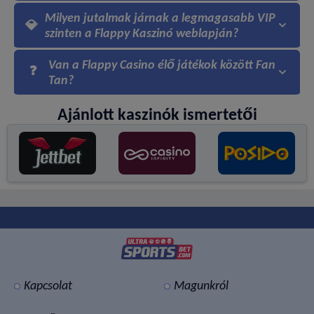
Milyen jutalmak járnak a legmagasabb VIP
💎
szinten a Flappy Kaszinó weblapján?
Van a Flappy Casino élő játékok között Fan
❓
Tan?
Ajánlott kaszinók ismertetői
Kapcsolat
Magunkról