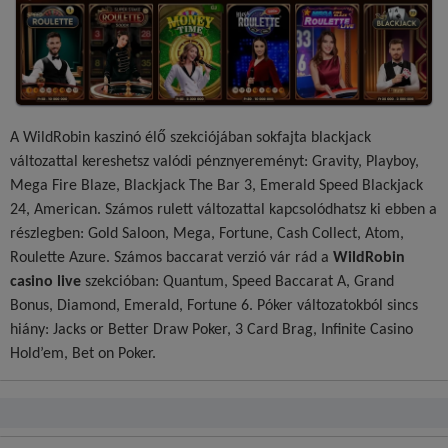
A WildRobin kaszinó élő szekciójában sokfajta blackjack
változattal kereshetsz valódi pénznyereményt: Gravity, Playboy,
Mega Fire Blaze, Blackjack The Bar 3, Emerald Speed Blackjack
24, American. Számos rulett változattal kapcsolódhatsz ki ebben a
részlegben: Gold Saloon, Mega, Fortune, Cash Collect, Atom,
Roulette Azure. Számos baccarat verzió vár rád a
WildRobin
casino live
szekcióban: Quantum, Speed Baccarat A, Grand
Bonus, Diamond, Emerald, Fortune 6. Póker változatokból sincs
hiány: Jacks or Better Draw Poker, 3 Card Brag, Infinite Casino
Hold’em, Bet on Poker.