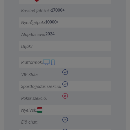
17000+
Kaszinó játékok:
10000+
Nyerőgépek:
2024
Alapítás éve:
-
Díjak:
Platformok:
VIP Klub:
Sportfogadás szekció:
Póker szekció:
Nyelvek:
Élő chat: