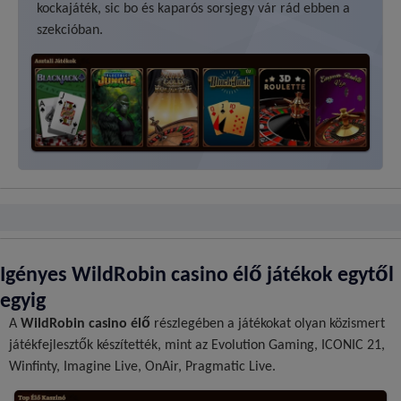
kockajáték, sic bo és kaparós sorsjegy vár rád ebben a
szekcióban.
Igényes WildRobin casino élő játékok egytől
egyig
A
WildRobin casino élő
részlegében a játékokat olyan közismert
játékfejlesztők készítették, mint az Evolution Gaming, ICONIC 21,
Winfinty, Imagine Live, OnAir, Pragmatic Live.