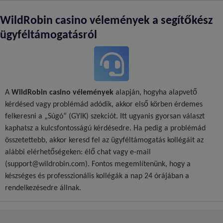
WildRobin casino vélemények a segítőkész
ügyféltámogatásról
A
WildRobin casino vélemények
alapján, hogyha alapvető
kérdésed vagy problémád adódik, akkor első körben érdemes
felkeresni a „Súgó” (GYIK) szekciót. Itt ugyanis gyorsan választ
kaphatsz a kulcsfontosságú kérdésedre. Ha pedig a problémád
összetettebb, akkor keresd fel az ügyféltámogatás kollégáit az
alábbi elérhetőségeken: élő chat vagy e-mail
(
support@wildrobin.com
). Fontos megemlítenünk, hogy a
készséges és professzionális kollégák a nap 24 órájában a
rendelkezésedre állnak.