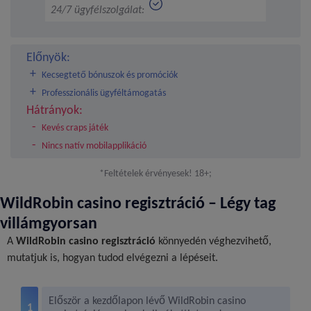
24/7 ügyfélszolgálat:
Előnyök:
Kecsegtető bónuszok és promóciók
Professzionális ügyféltámogatás
Hátrányok:
Kevés craps játék
Nincs natív mobilapplikáció
*Feltételek érvényesek! 18+;
WildRobin casino regisztráció – Légy tag
villámgyorsan
A
WildRobin casino regisztráció
könnyedén véghezvihető,
mutatjuk is, hogyan tudod elvégezni a lépéseit.
Először a kezdőlapon lévő WildRobin casino