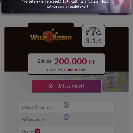
napvilágot a magyar iGaming piacon.
*Feltételek érvényesek! 18+; Kattints a "Játssz Most!"
hivatkozásra a részletekért.
Mutass többet +
3.1
/5
200.000
Ft
Bónusz:
+ 200 IP + 1 Bonus Crab
Játssz most!
Üdvözlő bónusz:
Élő kaszinó:
Licenc: