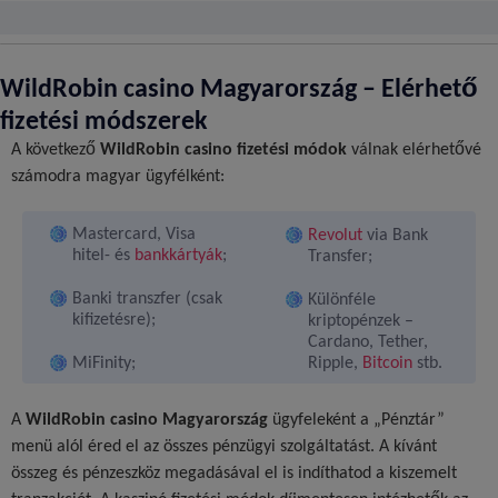
WildRobin casino Magyarország – Elérhető
fizetési módszerek
A következő
WildRobin casino fizetési módok
válnak elérhetővé
számodra magyar ügyfélként:
Mastercard, Visa
Revolut
via Bank
hitel- és
bankkártyák
;
Transfer;
Banki transzfer (csak
Különféle
kifizetésre);
kriptopénzek –
Cardano, Tether,
Ripple,
Bitcoin
stb.
MiFinity;
A
WildRobin casino Magyarország
ügyfeleként a „Pénztár”
menü alól éred el az összes pénzügyi szolgáltatást. A kívánt
összeg és pénzeszköz megadásával el is indíthatod a kiszemelt