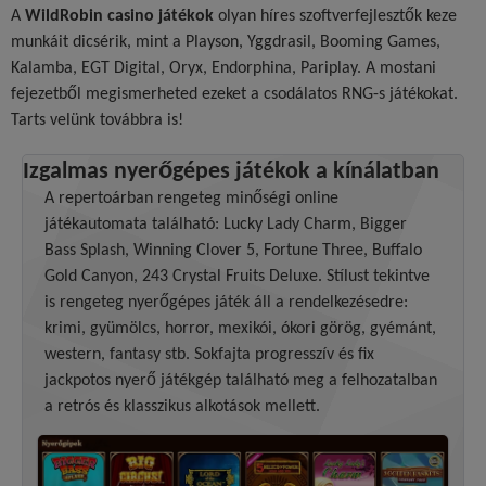
A
WildRobin casino játékok
olyan híres szoftverfejlesztők keze
munkáit dicsérik, mint a Playson, Yggdrasil, Booming Games,
Kalamba, EGT Digital, Oryx, Endorphina, Pariplay. A mostani
fejezetből megismerheted ezeket a csodálatos RNG-s játékokat.
Tarts velünk továbbra is!
Izgalmas nyerőgépes játékok a kínálatban
A repertoárban rengeteg minőségi online
játékautomata található: Lucky Lady Charm, Bigger
Bass Splash, Winning Clover 5, Fortune Three, Buffalo
Gold Canyon, 243 Crystal Fruits Deluxe. Stílust tekintve
is rengeteg nyerőgépes játék áll a rendelkezésedre:
krimi, gyümölcs, horror, mexikói, ókori görög, gyémánt,
western, fantasy stb. Sokfajta progresszív és fix
jackpotos nyerő játékgép található meg a felhozatalban
a retrós és klasszikus alkotások mellett.