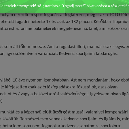
Feltételek érvényesek! 18+; Kattints a "Fogadj most!" hivatkozásra a részletekér
olyan elkezdtem sportfogadással foglalkozni, még csak a TOTÓ léte
ehetett fogadni hetente 1x és csak az 1X2 piacon. Később a Tippmix-
áttörést az online bukmékerek megjelenése hozta el, ami sokszorosá
 sem áll tőlem messze. Ami a fogadást illeti, ma már csakis egyszer
kon, így csökkentve a varianciát. Kedvenc sportjaim: labdarúgás,
s nagyjából 10 éve nyomom komolyabban. Azt nem mondanám, hogy ebb
je kifejezetten csak az értékfogadásokra fókuszálok, azaz olyan
ds-ot és / vagy a bekövetkezési valószínűséget. Igyekszem olyan ligá
).
lőmunkát és a képernyő előtt ücsörgést muszáj valamivel kompenzálni
a közöttük. Természetesen vannak kedvenc sportjaim és ligáim is, min
ig betartom: soha nem fogadok a kedvenc csapatomra sportolóra.