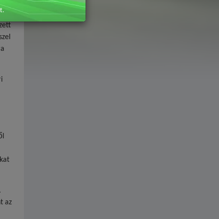
t.
zett
szel
ra
i
ől
kat
.
t az