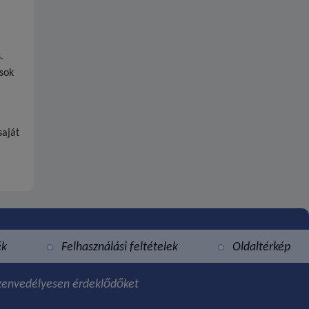
.
osok
saját
ék
Felhasználási feltételek
Oldaltérkép
szenvedélyesen érdeklődőket