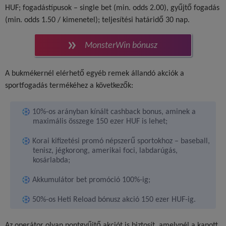
HUF; fogadástípusok – single bet (min. odds 2.00), gyűjtő fogadás
(min. odds 1.50 / kimenetel); teljesítési határidő 30 nap.
MonsterWin bónusz
A bukmékernél elérhető egyéb remek állandó akciók a
sportfogadás termékéhez a következők:
10%-os arányban kínált cashback bonus, aminek a
maximális összege 150 ezer HUF is lehet;
Korai kifizetési promó népszerű sportokhoz – baseball,
tenisz, jégkorong, amerikai foci, labdarúgás,
kosárlabda;
Akkumulátor bet promóció 100%-ig;
50%-os Heti Reload bónusz akció 150 ezer HUF-ig.
Az operátor olyan pontgyűjtő akciót is biztosít, amelynél a kapott