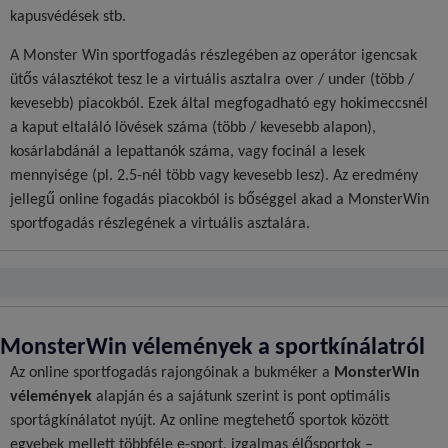
kapusvédések stb.
A Monster Win sportfogadás részlegében az operátor igencsak
ütős választékot tesz le a virtuális asztalra over / under (több /
kevesebb) piacokból. Ezek által megfogadható egy hokimeccsnél
a kaput eltaláló lövések száma (több / kevesebb alapon),
kosárlabdánál a lepattanók száma, vagy focinál a lesek
mennyisége (pl. 2.5-nél több vagy kevesebb lesz). Az eredmény
jellegű online fogadás piacokból is bőséggel akad a MonsterWin
sportfogadás részlegének a virtuális asztalára.
MonsterWin vélemények a sportkínálatról
Az online sportfogadás rajongóinak a bukméker a
MonsterWin
vélemények
alapján és a sajátunk szerint is pont optimális
sportágkínálatot nyújt. Az online megtehető sportok között
egyebek mellett többféle e-sport, izgalmas élősportok –