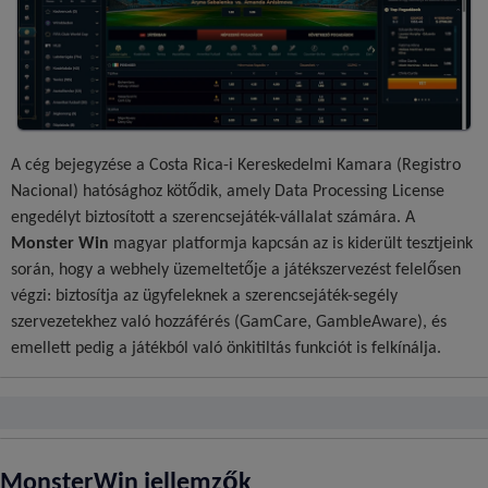
A cég bejegyzése a Costa Rica-i Kereskedelmi Kamara (Registro
Nacional) hatósághoz kötődik, amely Data Processing License
engedélyt biztosított a szerencsejáték-vállalat számára. A
Monster Win
magyar platformja kapcsán az is kiderült tesztjeink
során, hogy a webhely üzemeltetője a játékszervezést felelősen
végzi: biztosítja az ügyfeleknek a szerencsejáték-segély
szervezetekhez való hozzáférés (GamCare, GambleAware), és
emellett pedig a játékból való önkitiltás funkciót is felkínálja.
MonsterWin jellemzők