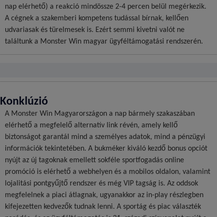
nap elérhető) a reakció mindössze 2-4 percen belül megérkezik.
A cégnek a szakemberi kompetens tudással bírnak, kellően
udvariasak és türelmesek is. Ezért semmi kivetni valót ne
találtunk a Monster Win magyar ügyféltámogatási rendszerén.
Konklúzió
A Monster Win Magyarországon a nap bármely szakaszában
elérhető a megfelelő alternatív link révén, amely kellő
biztonságot garantál mind a személyes adatok, mind a pénzügyi
információk tekintetében. A bukméker kiváló kezdő bonus opciót
nyújt az új tagoknak emellett sokféle sportfogadás online
promóció is elérhető a webhelyen és a mobilos oldalon, valamint
lojalitási pontgyűjtő rendszer és még VIP tagság is. Az oddsok
megfelelnek a piaci átlagnak, ugyanakkor az in-play részlegben
kifejezetten kedvezők tudnak lenni. A sportág és piac választék