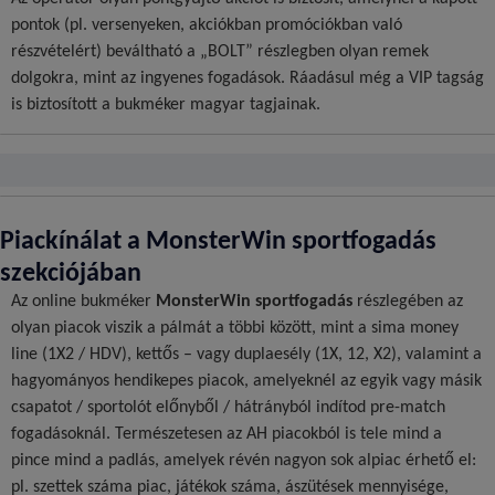
pontok (pl. versenyeken, akciókban promóciókban való
részvételért) beváltható a „BOLT” részlegben olyan remek
dolgokra, mint az ingyenes fogadások. Ráadásul még a VIP tagság
is biztosított a bukméker magyar tagjainak.
Piackínálat a MonsterWin sportfogadás
szekciójában
Az online bukméker
MonsterWin sportfogadás
részlegében az
olyan piacok viszik a pálmát a többi között, mint a sima money
line (1X2 / HDV), kettős – vagy duplaesély (1X, 12, X2), valamint a
hagyományos hendikepes piacok, amelyeknél az egyik vagy másik
csapatot / sportolót előnyből / hátrányból indítod pre-match
fogadásoknál. Természetesen az AH piacokból is tele mind a
pince mind a padlás, amelyek révén nagyon sok alpiac érhető el:
pl. szettek száma piac, játékok száma, ászütések mennyisége,