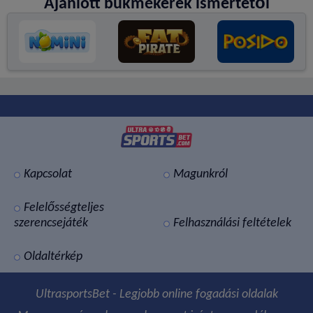
Ajánlott bukmékerek ismertetői
Kapcsolat
Magunkról
Felelősségteljes
szerencsejáték
Felhasználási feltételek
Oldaltérkép
UltrasportsBet - Legjobb online fogadási oldalak