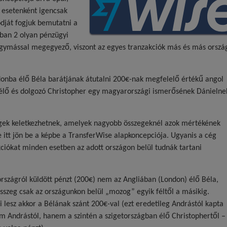
, esetenként igencsak
ódját fogjuk bemutatni a
tban 2 olyan pénzügyi
 egymással megegyező, viszont az egyes tranzakciók más és más orszá
donba élő Béla barátjának átutalni 200€-nak megfelelő értékű angol
an élő és dolgozó Christopher egy magyarországi ismerősének Dánielne
égek keletkezhetnek, amelyek nagyobb összegeknél azok mértékének
 itt jön be a képbe a TransferWise alapkoncepciója. Ugyanis a cég
akciókat minden esetben az adott országon belül tudnák tartani
rszágról küldött pénzt (200€) nem az Angliában (London) élő Béla,
zeg csak az országunkon belül „mozog” egyik féltől a másikig.
lesz akkor a Bélának szánt 200€-val (ezt eredetileg Andrástól kapta
em Andrástól, hanem a szintén a szigetországban élő Christophertől –