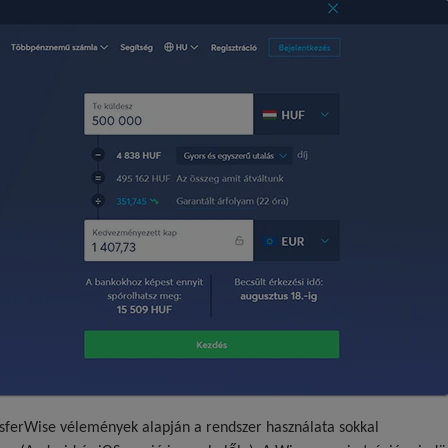
nsferWise vélemények alapján a rendszer használata sokkal