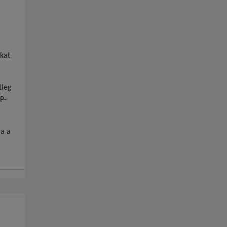
kat
tleg
P-
ia a