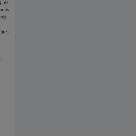
g, és
án is
 még
ljuk.
.