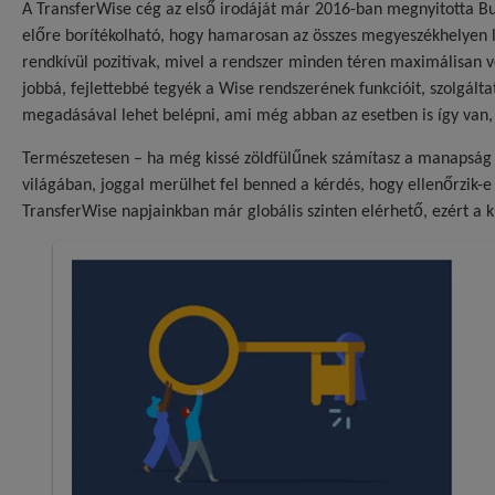
A TransferWise cég az első irodáját már 2016-ban megnyitotta Bud
előre borítékolható, hogy hamarosan az összes megyeszékhelyen l
rendkívül pozitívak, mivel a rendszer minden téren maximálisan 
jobbá, fejlettebbé tegyék a Wise rendszerének funkcióit, szolgálta
megadásával lehet belépni, ami még abban az esetben is így van, 
Természetesen – ha még kissé zöldfülűnek számítasz a manapság 
világában, joggal merülhet fel benned a kérdés, hogy ellenőrzik-e 
TransferWise napjainkban már globális szinten elérhető, ezért a 