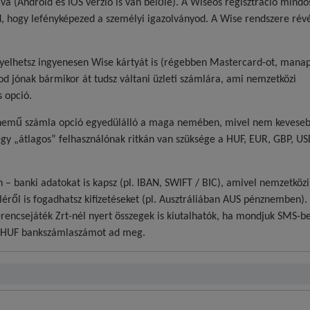
va (Android és iOS verzió is van belőle). A Wiseos regisztráció mindö
őd, hogy lefényképezed a személyi igazolványod. A Wise rendszere rév
ényelhetsz ingyenesen Wise kártyát is (régebben Mastercard-ot, mana
od jónak bármikor át tudsz váltani üzleti számlára, ami nemzetközi
 opció.
nznemű számla opció egyedülálló a maga nemében, mivel nem keveseb
y „átlagos” felhasználónak ritkán van szüksége a HUF, EUR, GBP, U
– banki adatokat is kapsz (pl. IBAN, SWIFT / BIC), amivel nemzetközi
eléről is fogadhatsz kifizetéseket (pl. Ausztráliában AUS pénznemben).
encsejáték Zrt-nél nyert összegek is kiutalhatók, ha mondjuk SMS-b
os HUF bankszámlaszámot ad meg.