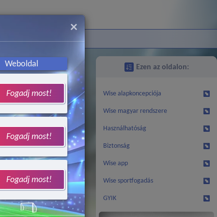
×
Sportok
Más
Weboldal
Ezen az oldalon:
Fogadj most!
Wise alapkoncepciója
Wise magyar rendszere
Használhatóság
Fogadj most!
jelen
Biztonság
Wise app
Fogadj most!
Wise sportfogadás
GYIK