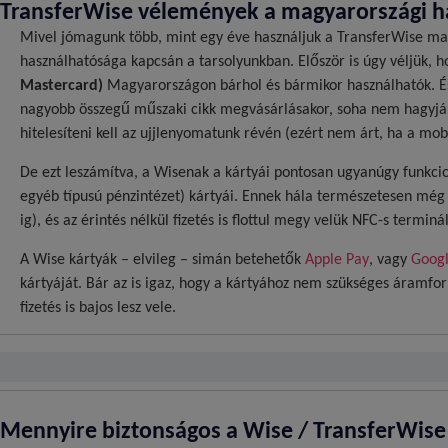
TransferWise vélemények a magyarországi h
Mivel jómagunk több, mint egy éve használjuk a TransferWise ma
használhatósága kapcsán a tarsolyunkban. Először is úgy véljük, ho
Mastercard)
Magyarországon bárhol és bármikor használhatók. És l
nagyobb összegű műszaki cikk megvásárlásakor, soha nem hagyják
hitelesíteni kell az ujjlenyomatunk révén (ezért nem árt, ha a mo
De ezt leszámítva, a Wisenak a kártyái pontosan ugyanúgy funkci
egyéb típusú pénzintézet) kártyái. Ennek hála természetesen még
ig), és az érintés nélkül fizetés is flottul megy velük NFC-s termi
A Wise kártyák – elvileg – simán betehetők
Apple Pay
, vagy
Googl
kártyáját. Bár az is igaz, hogy a kártyához nem szükséges áramfor
fizetés is bajos lesz vele.
Mennyire biztonságos a Wise / TransferWise