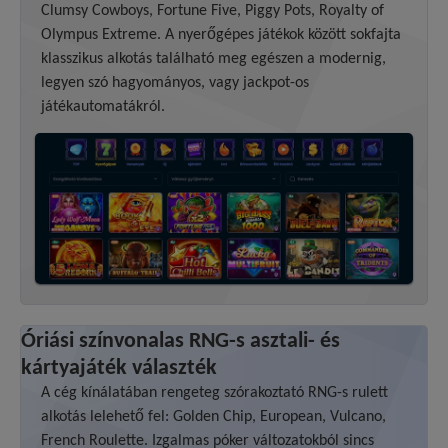
Clumsy Cowboys, Fortune Five, Piggy Pots, Royalty of
Olympus Extreme. A nyerőgépes játékok között sokfajta
klasszikus alkotás található meg egészen a modernig,
legyen szó hagyományos, vagy jackpot-os
játékautomatákról.
Óriási színvonalas RNG-s asztali- és
kártyajáték választék
A cég kínálatában rengeteg szórakoztató RNG-s rulett
alkotás lelehető fel: Golden Chip, European, Vulcano,
French Roulette. Izgalmas póker változatokból sincs