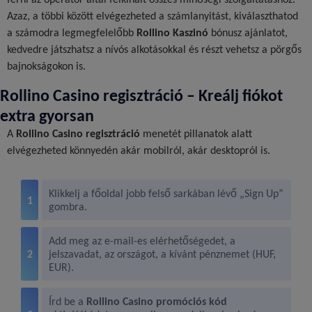
Azaz, a többi között elvégezheted a számlanyitást, kiválaszthatod
a számodra legmegfelelőbb
Rollino Kaszinó
bónusz ajánlatot,
kedvedre játszhatsz a nívós alkotásokkal és részt vehetsz a pörgős
bajnokságokon is.
Rollino Casino regisztráció – Kreálj fiókot
extra gyorsan
A
Rollino Casino regisztráció
menetét pillanatok alatt
elvégezheted könnyedén akár mobilról, akár desktopról is.
Klikkelj a főoldal jobb felső sarkában lévő „Sign Up”
gombra.
Add meg az e-mail-es elérhetőségedet, a
jelszavadat, az országot, a kívánt pénznemet (HUF,
EUR).
Írd be a
Rollino Casino promóciós kód