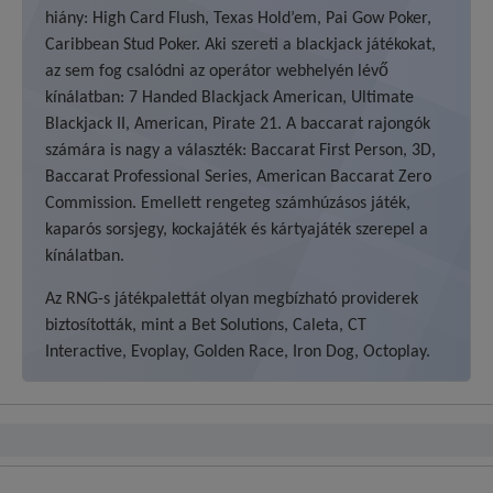
hiány: High Card Flush, Texas Hold’em, Pai Gow Poker,
Caribbean Stud Poker. Aki szereti a blackjack játékokat,
az sem fog csalódni az operátor webhelyén lévő
kínálatban: 7 Handed Blackjack American, Ultimate
Blackjack II, American, Pirate 21. A baccarat rajongók
számára is nagy a választék: Baccarat First Person, 3D,
Baccarat Professional Series, American Baccarat Zero
Commission. Emellett rengeteg számhúzásos játék,
kaparós sorsjegy, kockajáték és kártyajáték szerepel a
kínálatban.
Az RNG-s játékpalettát olyan megbízható providerek
biztosították, mint a Bet Solutions, Caleta, CT
Interactive, Evoplay, Golden Race, Iron Dog, Octoplay.