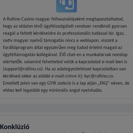
A Rollino Casino magyar felhasználójaként megtapasztalhatod,
hogy az oldalon lévő ügyfélszolgálati rendszer rendkívül gyorsan
reagál a feltett kérdéseidre és professzionális tudással bír. Igaz,
natív magyar nyelvű támogatás nincs a weblapon, viszont a
fordítóprogram által egyszerűen meg tudod értetni magad az
ügyféltámogatás kollégáival. Élő chat-en a munkatársak nonstop
elérhetők, valamint felveheted velük a kapcsolatot e-mail-ben is
(
support@rollino.co
). Ha az adategyeztetéssel kapcsolatban van
kérdésed akkor az alábbi e-mail-címre írj:
kyc@rollino.co
.
Emellett jelen van egy GYIK szekció is a lap alján „FAQ” néven, de
ehhez kell legalább egy minimális angol nyelvtudás.
Konklúzió