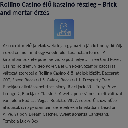
Rollino Casino élő kaszinó részleg – Brick
and mortar érzés
Az operátor élő játékok szekciója ugyanazt a játékélményt kínálja
neked online, mint egy valódi földi kaszinóban lennél. A
kínálatban sokféle póker verzió kapott helyet: Three Card Poker,
Casino Hold’em, Video Poker, Bet On Poker. Számos baccarat
változat szerepel a
Rollino Casino élő
játékok között: Baccarat
C07, Speed Baccarat 5, Galaxy Baccarat 1, Prosperty Tree.
Blackjack alkotásokból sincs hiány: Blackjack 38 – Ruby, Privé
Lounge 2, Blackjack Classic 5. A weblapon számos rulett változat
van jelen: Red Las Vegas, Roulette VIP. A népszerű showműsor
alkotások is nagy számban szerepelnek a kínálatban: Dead or
Alive: Saloon, Dream Catcher, Sweet Bonanza Candyland,
Tombola Lucky Box.