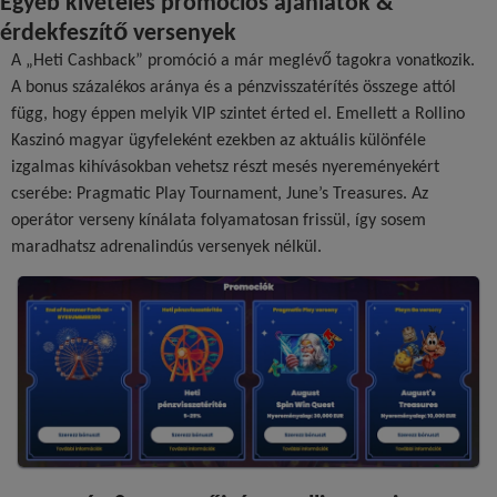
Egyéb kivételes promóciós ajánlatok &
érdekfeszítő versenyek
A „Heti Cashback” promóció a már meglévő tagokra vonatkozik.
A bonus százalékos aránya és a pénzvisszatérítés összege attól
függ, hogy éppen melyik VIP szintet érted el. Emellett a Rollino
Kaszinó magyar ügyfeleként ezekben az aktuális különféle
izgalmas kihívásokban vehetsz részt mesés nyereményekért
cserébe: Pragmatic Play Tournament, June’s Treasures. Az
operátor verseny kínálata folyamatosan frissül, így sosem
maradhatsz adrenalindús versenyek nélkül.