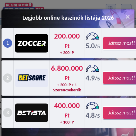
×
Legjobb online kaszinók listája 2026
Sportfogadási oldalak
Rollino sportfogadás
Rollino casino Magyar
200.000
Játssz most!
1
Kertész Rezsx |
Frissítve:
22.07.2026
5.0
Ft
/5
+ 200 IP
Rollino Kaszinó – Sokféle verseny és kiváló
játékok
6.800.000
4.9
Ft
Játssz most!
2
/5
Rollino casino regisztráció
+ 200 IP + 1
Szerencsekerék
A mostani cikkünk a
magyar kaszinók
közül a
Rollino Casino
400.000
weboldalát emeli ki. A
Rollino
Magyarország honlapja, amely
Játssz most!
3
4.8
Ft
/5
igényes sportfogadás részleggel is büszkélkedhet, 2023-ban kezdte
+ 100 IP
meg a működését a magyar iGaming piacon.
Mutass többet +