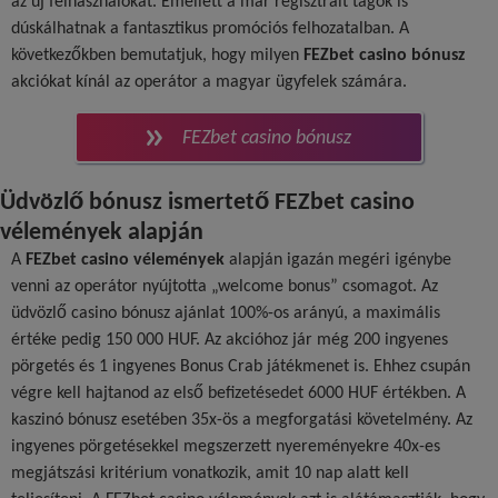
az új felhasználókat. Emellett a már regisztrált tagok is
dúskálhatnak a fantasztikus promóciós felhozatalban. A
következőkben bemutatjuk, hogy milyen
FEZbet casino bónusz
akciókat kínál az operátor a magyar ügyfelek számára.
FEZbet casino bónusz
Üdvözlő bónusz ismertető FEZbet casino
vélemények alapján
A
FEZbet casino vélemények
alapján igazán megéri igénybe
venni az operátor nyújtotta „welcome bonus” csomagot. Az
üdvözlő casino bónusz ajánlat 100%-os arányú, a maximális
értéke pedig 150 000 HUF. Az akcióhoz jár még 200 ingyenes
pörgetés és 1 ingyenes Bonus Crab játékmenet is. Ehhez csupán
végre kell hajtanod az első befizetésedet 6000 HUF értékben. A
kaszinó bónusz esetében 35x-ös a megforgatási követelmény. Az
ingyenes pörgetésekkel megszerzett nyereményekre 40x-es
megjátszási kritérium vonatkozik, amit 10 nap alatt kell