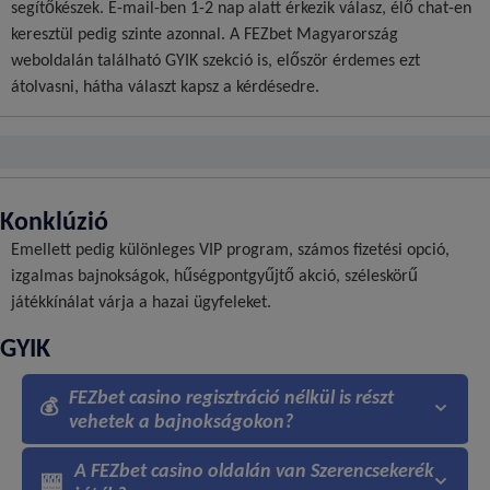
segítőkészek. E-mail-ben 1-2 nap alatt érkezik válasz, élő chat-en
keresztül pedig szinte azonnal. A FEZbet Magyarország
weboldalán található GYIK szekció is, először érdemes ezt
átolvasni, hátha választ kapsz a kérdésedre.
Konklúzió
Emellett pedig különleges VIP program, számos fizetési opció,
izgalmas bajnokságok, hűségpontgyűjtő akció, széleskörű
játékkínálat várja a hazai ügyfeleket.
GYIK
FEZbet casino regisztráció nélkül is részt
💰
vehetek a bajnokságokon?
A FEZbet casino oldalán van Szerencsekerék
🎰