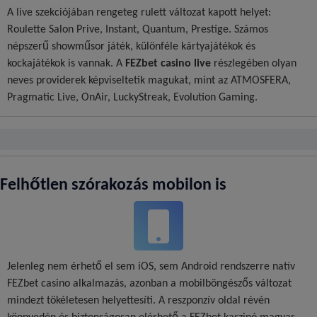
A live szekciójában rengeteg rulett változat kapott helyet:
Roulette Salon Prive, Instant, Quantum, Prestige. Számos
népszerű showműsor játék, különféle kártyajátékok és
kockajátékok is vannak. A
FEZbet casino live
részlegében olyan
neves providerek képviseltetik magukat, mint az ATMOSFERA,
Pragmatic Live, OnAir, LuckyStreak, Evolution Gaming.
Felhőtlen szórakozás mobilon is
Jelenleg nem érhető el sem iOS, sem Android rendszerre natív
FEZbet casino alkalmazás, azonban a mobilböngészős változat
mindezt tökéletesen helyettesíti. A reszponzív oldal révén
könnyedén és biztonságosan elérhető a FEZbet kaszinó magyar