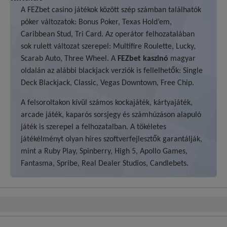
A FEZbet casino játékok között szép számban találhatók
póker változatok: Bonus Poker, Texas Hold’em,
Caribbean Stud, Tri Card. Az operátor felhozatalában
sok rulett változat szerepel: Multifire Roulette, Lucky,
Scarab Auto, Three Wheel. A
FEZbet kaszinó
magyar
oldalán az alábbi blackjack verziók is fellelhetők: Single
Deck Blackjack, Classic, Vegas Downtown, Free Chip.
A felsoroltakon kívül számos kockajáték, kártyajáték,
arcade játék, kaparós sorsjegy és számhúzáson alapuló
játék is szerepel a felhozatalban. A tökéletes
játékélményt olyan híres szoftverfejlesztők garantálják,
mint a Ruby Play, Spinberry, High 5, Apollo Games,
Fantasma, Spribe, Real Dealer Studios, Candlebets.