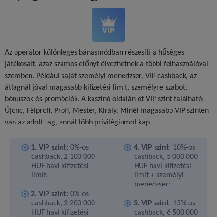
Az operátor különleges bánásmódban részesíti a hűséges
játékosait, azaz számos előnyt élvezhetnek a többi felhasználóval
szemben. Például saját személyi menedzser, VIP cashback, az
átlagnál jóval magasabb kifizetési limit, személyre szabott
bónuszok és promóciók. A kaszinó oldalán öt VIP szint található:
Újonc, Félprofi, Profi, Mester, Király. Minél magasabb VIP szinten
van az adott tag, annál több privilégiumot kap.
1. VIP szint:
0%-os
4. VIP szint:
10%-os
cashback, 2 100 000
cashback, 5 000 000
HUF havi kifizetési
HUF havi kifizetési
limit;
limit + személyi
menedzser;
2. VIP szint:
0%-os
cashback, 3 200 000
5. VIP szint:
15%-os
HUF havi kifizetési
cashback, 6 500 000