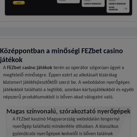
Középpontban a minőségi FEZbet casino
játékok
A
FEZbet casino játékok
terén az operátor szigorúan ügyel a
megfelelő minőségre. Éppen ezért az alkotásait kizárólag
közismert játékfejlesztőktől szerzi be. A weboldalon nyerőgépes
játékokból található a legtöbb, azonban kártyajátékokból és egyéb
népszerű produktumokból is bőven akad válogatni való.
Magas színvonalú, szórakoztató nyerőgépek
A FEZbet kaszinó Magyarország weboldalán tengernyi
nyerőgép található mindenféle stílusban. A klasszikus
gyümölcsös nyerőgépek kedvelői is bőven találnak