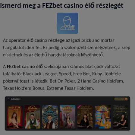
Ismerd meg a FEZbet casino élő részlegét
Az operátor élő casino részlege az igazi brick and mortar
hangulatot idézi fel. Ez pedig a szakképzett személyzetnek, a szép
díszletnek és az élethű hanghatásoknak köszönhető.
A
FEZbet casino élő
szekciójában számos blackjack változat
található: Blackjack League, Speed, Free Bet, Ruby. Többféle
pókerváltozat is létezik: Bet On Poker, 2 Hand Casino Hold’em,
Texas Hold’em Bonus, Extreme Texas Hold’em.